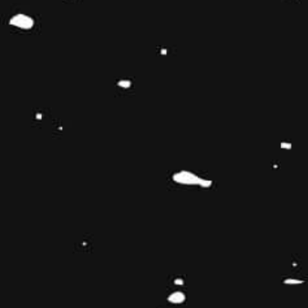
Ben je klaar om allround fit
te worden met
Fizznessworld?
Denk jij dat je het in je hebt om onze
uitdagende sport-challenge te voltooien? De
Fizzness-App is meer dan een spel; het is een
sportrevolutie die je uitdaagt met sportieve
doelstellingen. Je moet voldoen aan de
conditie- en krachteisen om verder te komen in
het spel. Laat zien wat je kunt en ga de
uitdaging aan!