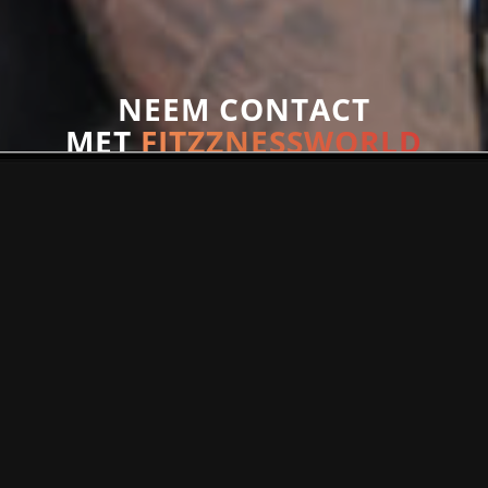
NEEM CONTACT
MET
FITZZNESSWORLD
Ontdek onze sportieve community